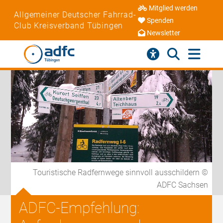
Mitglied werden
Allgemeiner Deutscher Fahrrad-
Spenden
Club Kreisverband Tübingen
Newsletter
Touristische Radfernwege sinnvoll ausschildern ©
ADFC Sachsen
ADFC-Empfehlung: