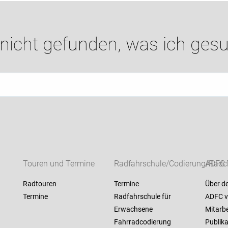
 nicht gefunden, was ich gesu
Touren und Termine
Radfahrschule/Codierung/Radc
ADFC 
Radtouren
Termine
Über d
Termine
Radfahrschule für
ADFC v
Erwachsene
Mitarbe
Fahrradcodierung
Publik