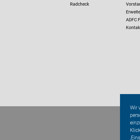
Radcheck
Vorsta
Erweit
ADFC F
Kontak
Wir 
pers
einz
Klic
‚Ein