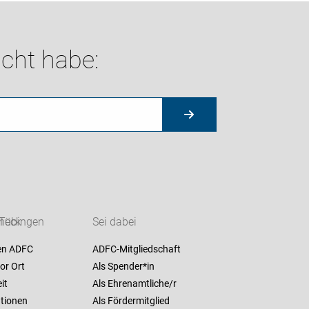
cht habe:
heck
Tübingen
Sei dabei
en ADFC
ADFC-Mitgliedschaft
or Ort
Als Spender*in
it
Als Ehrenamtliche/r
ationen
Als Fördermitglied