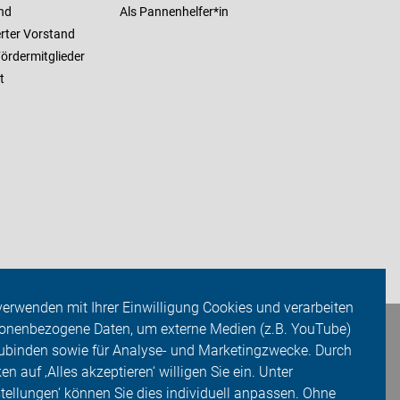
nd
Als Pannenhelfer*in
erter Vorstand
ördermitglieder
t
verwenden mit Ihrer Einwilligung Cookies und verarbeiten
onenbezogene Daten, um externe Medien (z.B. YouTube)
ubinden sowie für Analyse- und Marketingzwecke. Durch
ken auf ‚Alles akzeptieren‘ willigen Sie ein. Unter
stellungen‘ können Sie dies individuell anpassen. Ohne