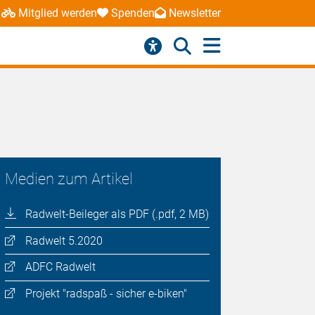
Mitglied werden
Spenden
Newsletter
Medien zum Artikel
Radwelt-Beileger als PDF (.pdf, 2 MB)
Radwelt 5.2020
ADFC Radwelt
Projekt "radspaß - sicher e-biken"