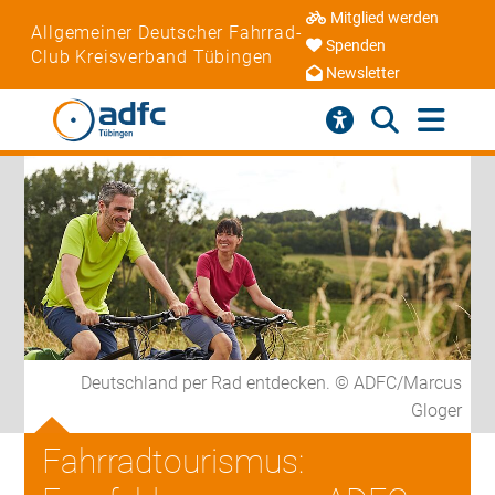
Mitglied werden
Allgemeiner Deutscher Fahrrad-
Spenden
Club Kreisverband Tübingen
Newsletter
Deutschland per Rad entdecken. © ADFC/Marcus
Gloger
Fahrradtourismus: